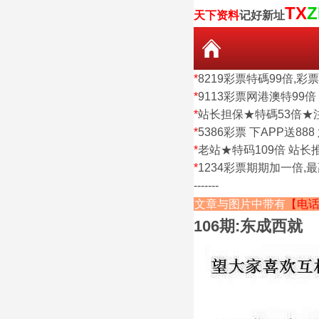
TX
Z
天下资料
记好新址
*
8219彩票特碼99倍,彩票
*
9113彩票网港澳特99倍 
*
站长担保★特碼53倍★
*
5386彩票 下APP送88
*
老站★特码109倍 站长
*
1234彩票期期加一倍,
-------
文章与图片中带有
【电话
106期:东成西就